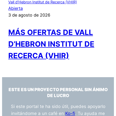
Vall d’Hebron Institut de Recerca (VHIR)
Abierta
3 de agosto de 2026
MÁS OFERTAS DE VALL
D’HEBRON INSTITUT DE
RECERCA (VHIR)
ESTE ES UN PROYECTO PERSONAL SIN ÁNIMO
DE LUCRO
Si este portal te ha sido útil, puedes apoyarlo
invitándome a un café en
Ko-fi
. Tu ayuda me