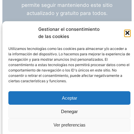
permite seguir manteniendo este sitio
actualizado y gratuito para todos.
¿Tienes alguna duda o sugerencia? Escríbeme
Gestionar el consentimiento
a
info@empleosanitarioinvestigacion.es
de las cookies
Utilizamos tecnologías como las cookies para almacenar y/o acceder a
la información del dispositivo. Lo hacemos para mejorar la experiencia de
navegación y para mostrar anuncios (no) personalizados. El
Descargo de Responsabilidad
consentimiento a estas tecnologías nos permitirá procesar datos como el
comportamiento de navegación o los ID's únicos en este sitio. No
consentir o retirar el consentimiento, puede afectar negativamente a
Declaración de Privacidad
Política de cookies
ciertas características y funciones.
Funciona gracias a
WordPress
Aceptar
Denegar
Página administrada por
Javier Ripoll
Ver preferencias