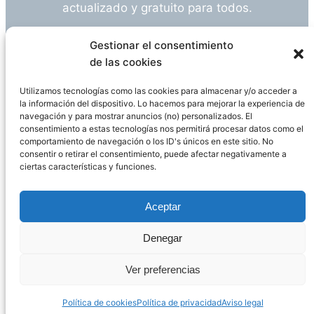
actualizado y gratuito para todos.
¿Tienes alguna duda o sugerencia? Escríbeme
Gestionar el consentimiento
a
info@empleosanitarioinvestigacion.es
de las cookies
Utilizamos tecnologías como las cookies para almacenar y/o acceder a
la información del dispositivo. Lo hacemos para mejorar la experiencia de
navegación y para mostrar anuncios (no) personalizados. El
Descargo de Responsabilidad
consentimiento a estas tecnologías nos permitirá procesar datos como el
comportamiento de navegación o los ID's únicos en este sitio. No
consentir o retirar el consentimiento, puede afectar negativamente a
Declaración de Privacidad
Política de cookies
ciertas características y funciones.
Funciona gracias a
WordPress
Aceptar
Denegar
Página administrada por
Javier Ripoll
Ver preferencias
Política de cookies
Política de privacidad
Aviso legal
PHP Code Snippets
Powered By :
XYZScripts.com