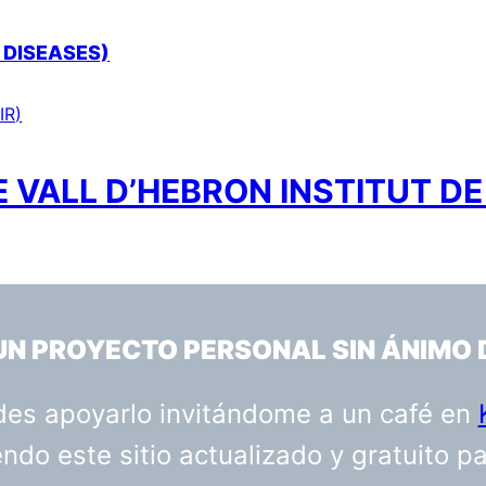
 DISEASES)
IR)
 VALL D’HEBRON INSTITUT DE
 UN PROYECTO PERSONAL SIN ÁNIMO 
uedes apoyarlo invitándome a un café en
do este sitio actualizado y gratuito p