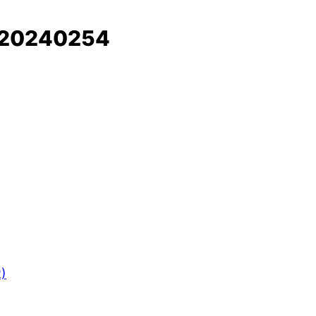
20240254
R)