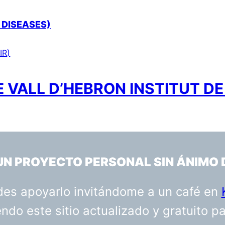
 DISEASES)
IR)
 VALL D’HEBRON INSTITUT DE
 UN PROYECTO PERSONAL SIN ÁNIMO 
uedes apoyarlo invitándome a un café en
do este sitio actualizado y gratuito p