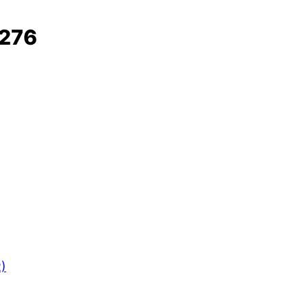
276
R)