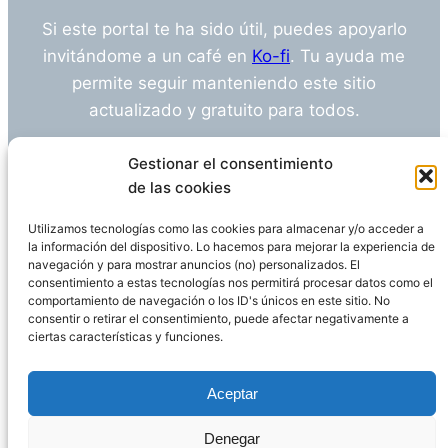
Si este portal te ha sido útil, puedes apoyarlo
invitándome a un café en
Ko-fi
. Tu ayuda me
permite seguir manteniendo este sitio
actualizado y gratuito para todos.
¿Tienes alguna duda o sugerencia? Escríbeme
Gestionar el consentimiento
a
info@empleosanitarioinvestigacion.es
de las cookies
Utilizamos tecnologías como las cookies para almacenar y/o acceder a
la información del dispositivo. Lo hacemos para mejorar la experiencia de
navegación y para mostrar anuncios (no) personalizados. El
Descargo de Responsabilidad
consentimiento a estas tecnologías nos permitirá procesar datos como el
comportamiento de navegación o los ID's únicos en este sitio. No
consentir o retirar el consentimiento, puede afectar negativamente a
Declaración de Privacidad
Política de cookies
ciertas características y funciones.
Funciona gracias a
WordPress
Aceptar
Denegar