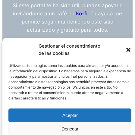
Si este portal te ha sido útil, puedes apoyarlo
invitándome a un café en
Ko-fi
. Tu ayuda me
permite seguir manteniendo este sitio
actualizado y gratuito para todos.
¿Tienes alguna duda o sugerencia? Escríbeme
Gestionar el consentimiento
a
info@empleosanitarioinvestigacion.es
de las cookies
Utilizamos tecnologías como las cookies para almacenar y/o acceder a
la información del dispositivo. Lo hacemos para mejorar la experiencia de
navegación y para mostrar anuncios (no) personalizados. El
Descargo de Responsabilidad
consentimiento a estas tecnologías nos permitirá procesar datos como el
comportamiento de navegación o los ID's únicos en este sitio. No
consentir o retirar el consentimiento, puede afectar negativamente a
Declaración de Privacidad
Política de cookies
ciertas características y funciones.
Funciona gracias a
WordPress
Aceptar
Denegar