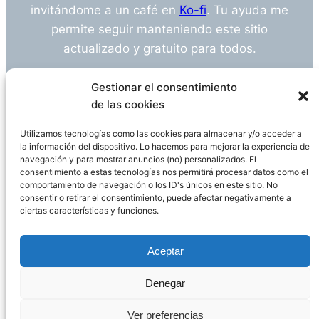
invitándome a un café en
Ko-fi
. Tu ayuda me
permite seguir manteniendo este sitio
actualizado y gratuito para todos.
¿Tienes alguna duda o sugerencia? Escríbeme
Gestionar el consentimiento
a
info@empleosanitarioinvestigacion.es
de las cookies
Utilizamos tecnologías como las cookies para almacenar y/o acceder a
la información del dispositivo. Lo hacemos para mejorar la experiencia de
navegación y para mostrar anuncios (no) personalizados. El
Descargo de Responsabilidad
consentimiento a estas tecnologías nos permitirá procesar datos como el
comportamiento de navegación o los ID's únicos en este sitio. No
consentir o retirar el consentimiento, puede afectar negativamente a
Declaración de Privacidad
Política de cookies
ciertas características y funciones.
Funciona gracias a
WordPress
Aceptar
Denegar
Página administrada por
Javier Ripoll
Ver preferencias