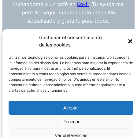
invitándome a un café en
Ko-fi
. Tu ayuda me
permite seguir manteniendo este sitio
actualizado y gratuito para todos.
¿Tienes alguna duda o sugerencia? Escríbeme
Gestionar el consentimiento
a
info@empleosanitarioinvestigacion.es
de las cookies
Utilizamos tecnologías como las cookies para almacenar y/o acceder a
la información del dispositivo. Lo hacemos para mejorar la experiencia de
navegación y para mostrar anuncios (no) personalizados. El
Descargo de Responsabilidad
consentimiento a estas tecnologías nos permitirá procesar datos como el
comportamiento de navegación o los ID's únicos en este sitio. No
consentir o retirar el consentimiento, puede afectar negativamente a
Declaración de Privacidad
Política de cookies
ciertas características y funciones.
Funciona gracias a
WordPress
Aceptar
Denegar
Página administrada por
Javier Ripoll
Ver preferencias