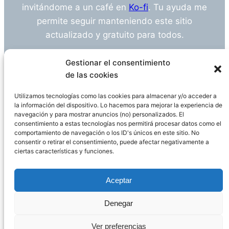
invitándome a un café en
Ko-fi
. Tu ayuda me
permite seguir manteniendo este sitio
actualizado y gratuito para todos.
¿Tienes alguna duda o sugerencia? Escríbeme
Gestionar el consentimiento
a
info@empleosanitarioinvestigacion.es
de las cookies
Utilizamos tecnologías como las cookies para almacenar y/o acceder a
la información del dispositivo. Lo hacemos para mejorar la experiencia de
navegación y para mostrar anuncios (no) personalizados. El
Descargo de Responsabilidad
consentimiento a estas tecnologías nos permitirá procesar datos como el
comportamiento de navegación o los ID's únicos en este sitio. No
consentir o retirar el consentimiento, puede afectar negativamente a
Declaración de Privacidad
Política de cookies
ciertas características y funciones.
Funciona gracias a
WordPress
Aceptar
Denegar
Página administrada por
Javier Ripoll
Ver preferencias