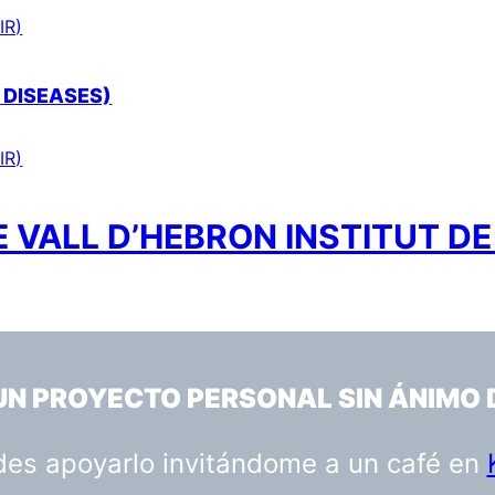
IR)
 DISEASES)
IR)
 VALL D’HEBRON INSTITUT DE
 UN PROYECTO PERSONAL SIN ÁNIMO 
uedes apoyarlo invitándome a un café en