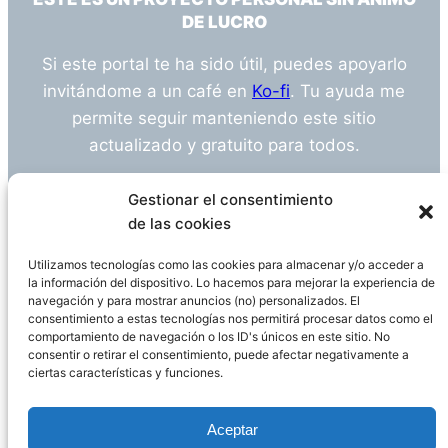
DE LUCRO
Si este portal te ha sido útil, puedes apoyarlo
invitándome a un café en
Ko-fi
. Tu ayuda me
permite seguir manteniendo este sitio
actualizado y gratuito para todos.
¿Tienes alguna duda o sugerencia? Escríbeme
Gestionar el consentimiento
a
info@empleosanitarioinvestigacion.es
de las cookies
Utilizamos tecnologías como las cookies para almacenar y/o acceder a
la información del dispositivo. Lo hacemos para mejorar la experiencia de
navegación y para mostrar anuncios (no) personalizados. El
Descargo de Responsabilidad
consentimiento a estas tecnologías nos permitirá procesar datos como el
comportamiento de navegación o los ID's únicos en este sitio. No
consentir o retirar el consentimiento, puede afectar negativamente a
Declaración de Privacidad
Política de cookies
ciertas características y funciones.
Funciona gracias a
WordPress
Aceptar