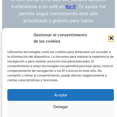
invitándome a un café en
Ko-fi
. Tu ayuda me
permite seguir manteniendo este sitio
actualizado y gratuito para todos.
¿Tienes alguna duda o sugerencia? Escríbeme
Gestionar el consentimiento
a
info@empleosanitarioinvestigacion.es
de las cookies
Utilizamos tecnologías como las cookies para almacenar y/o acceder a
la información del dispositivo. Lo hacemos para mejorar la experiencia de
navegación y para mostrar anuncios (no) personalizados. El
Descargo de Responsabilidad
consentimiento a estas tecnologías nos permitirá procesar datos como el
comportamiento de navegación o los ID's únicos en este sitio. No
consentir o retirar el consentimiento, puede afectar negativamente a
Declaración de Privacidad
Política de cookies
ciertas características y funciones.
Funciona gracias a
WordPress
Aceptar
Denegar
Página administrada por
Javier Ripoll