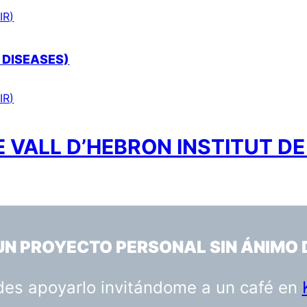
IR)
 DISEASES)
IR)
 VALL D’HEBRON INSTITUT DE
 UN PROYECTO PERSONAL SIN ÁNIMO 
uedes apoyarlo invitándome a un café en