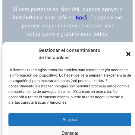
Si este portal te ha sido útil, puedes apoyarlo
invitándome a un café en
Ko-fi
. Tu ayuda me
permite seguir manteniendo este sitio
actualizado y gratuito para todos.
¿Tienes alguna duda o sugerencia? Escríbeme
Gestionar el consentimiento
a
info@empleosanitarioinvestigacion.es
de las cookies
Utilizamos tecnologías como las cookies para almacenar y/o acceder a
la información del dispositivo. Lo hacemos para mejorar la experiencia de
navegación y para mostrar anuncios (no) personalizados. El
Descargo de Responsabilidad
consentimiento a estas tecnologías nos permitirá procesar datos como el
comportamiento de navegación o los ID's únicos en este sitio. No
consentir o retirar el consentimiento, puede afectar negativamente a
Declaración de Privacidad
Política de cookies
ciertas características y funciones.
Funciona gracias a
WordPress
Aceptar
Denegar