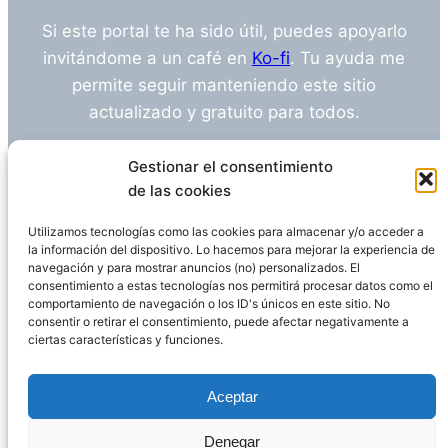
Si este portal te ha sido útil, puedes apoyarlo
invitándome a un café en
Ko-fi
. Tu ayuda me
permite seguir manteniendo este sitio
actualizado y gratuito para todos.
¿Tienes alguna duda o sugerencia? Escríbeme
Gestionar el consentimiento
a
info@empleosanitarioinvestigacion.es
de las cookies
Utilizamos tecnologías como las cookies para almacenar y/o acceder a
la información del dispositivo. Lo hacemos para mejorar la experiencia de
navegación y para mostrar anuncios (no) personalizados. El
Descargo de Responsabilidad
consentimiento a estas tecnologías nos permitirá procesar datos como el
comportamiento de navegación o los ID's únicos en este sitio. No
consentir o retirar el consentimiento, puede afectar negativamente a
Declaración de Privacidad
Política de cookies
ciertas características y funciones.
Funciona gracias a
WordPress
Aceptar
Denegar