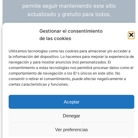
permite seguir manteniendo este sitio
actualizado y gratuito para todos.
¿Tienes alguna duda o sugerencia? Escríbeme
Gestionar el consentimiento
a
info@empleosanitarioinvestigacion.es
de las cookies
Utilizamos tecnologías como las cookies para almacenar y/o acceder a
la información del dispositivo. Lo hacemos para mejorar la experiencia de
navegación y para mostrar anuncios (no) personalizados. El
Descargo de Responsabilidad
consentimiento a estas tecnologías nos permitirá procesar datos como el
comportamiento de navegación o los ID's únicos en este sitio. No
consentir o retirar el consentimiento, puede afectar negativamente a
Declaración de Privacidad
Política de cookies
ciertas características y funciones.
Funciona gracias a
WordPress
Aceptar
Denegar
Página administrada por
Javier Ripoll
Ver preferencias