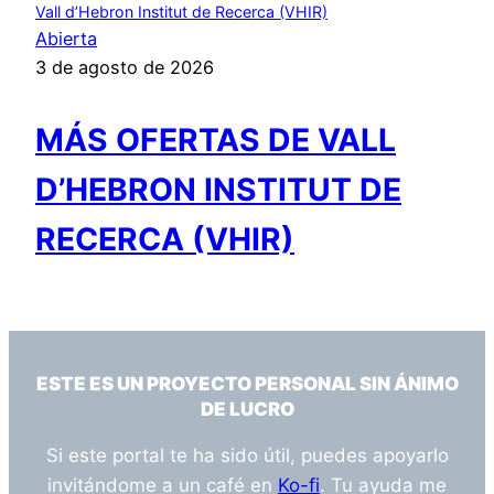
Vall d’Hebron Institut de Recerca (VHIR)
Abierta
3 de agosto de 2026
MÁS OFERTAS DE VALL
D’HEBRON INSTITUT DE
RECERCA (VHIR)
ESTE ES UN PROYECTO PERSONAL SIN ÁNIMO
DE LUCRO
Si este portal te ha sido útil, puedes apoyarlo
invitándome a un café en
Ko-fi
. Tu ayuda me