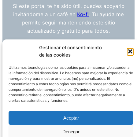
Si este portal te ha sido útil, puedes apoyarlo
invitándome a un café en
Ko-fi
. Tu ayuda me
permite seguir manteniendo este sitio
actualizado y gratuito para todos.
¿Tienes alguna duda o sugerencia? Escríbeme
Gestionar el consentimiento
a
info@empleosanitarioinvestigacion.es
de las cookies
Utilizamos tecnologías como las cookies para almacenar y/o acceder a
la información del dispositivo. Lo hacemos para mejorar la experiencia de
navegación y para mostrar anuncios (no) personalizados. El
Descargo de Responsabilidad
consentimiento a estas tecnologías nos permitirá procesar datos como el
comportamiento de navegación o los ID's únicos en este sitio. No
consentir o retirar el consentimiento, puede afectar negativamente a
Declaración de Privacidad
Política de cookies
ciertas características y funciones.
Funciona gracias a
WordPress
Aceptar
Denegar