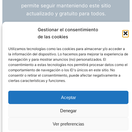
permite seguir manteniendo este sitio
actualizado y gratuito para todos.
¿Tienes alguna duda o sugerencia? Escríbeme
Gestionar el consentimiento
a
info@empleosanitarioinvestigacion.es
de las cookies
Utilizamos tecnologías como las cookies para almacenar y/o acceder a
la información del dispositivo. Lo hacemos para mejorar la experiencia de
navegación y para mostrar anuncios (no) personalizados. El
Descargo de Responsabilidad
consentimiento a estas tecnologías nos permitirá procesar datos como el
comportamiento de navegación o los ID's únicos en este sitio. No
consentir o retirar el consentimiento, puede afectar negativamente a
Declaración de Privacidad
Política de cookies
ciertas características y funciones.
Funciona gracias a
WordPress
Aceptar
Denegar
Página administrada por
Javier Ripoll
Ver preferencias