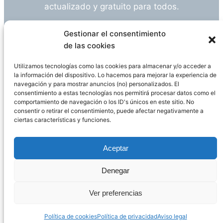
actualizado y gratuito para todos.
¿Tienes alguna duda o sugerencia? Escríbeme
Gestionar el consentimiento
a
info@empleosanitarioinvestigacion.es
de las cookies
Utilizamos tecnologías como las cookies para almacenar y/o acceder a
la información del dispositivo. Lo hacemos para mejorar la experiencia de
navegación y para mostrar anuncios (no) personalizados. El
Descargo de Responsabilidad
consentimiento a estas tecnologías nos permitirá procesar datos como el
comportamiento de navegación o los ID's únicos en este sitio. No
consentir o retirar el consentimiento, puede afectar negativamente a
Declaración de Privacidad
Política de cookies
ciertas características y funciones.
Funciona gracias a
WordPress
Aceptar
Denegar
Página administrada por
Javier Ripoll
Ver preferencias
Política de cookies
Política de privacidad
Aviso legal
PHP Code Snippets
Powered By :
XYZScripts.com