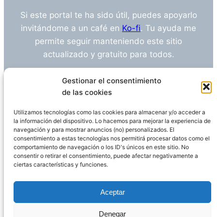
Si este portal te ha sido útil, puedes apoyarlo
invitándome a un café en
Ko-fi
. Tu ayuda me
permite seguir manteniendo este sitio
actualizado y gratuito para todos.
¿Tienes alguna duda o sugerencia? Escríbeme
Gestionar el consentimiento
a
info@empleosanitarioinvestigacion.es
de las cookies
Utilizamos tecnologías como las cookies para almacenar y/o acceder a
la información del dispositivo. Lo hacemos para mejorar la experiencia de
navegación y para mostrar anuncios (no) personalizados. El
Descargo de Responsabilidad
consentimiento a estas tecnologías nos permitirá procesar datos como el
comportamiento de navegación o los ID's únicos en este sitio. No
consentir o retirar el consentimiento, puede afectar negativamente a
Declaración de Privacidad
Política de cookies
ciertas características y funciones.
Funciona gracias a
WordPress
Aceptar
Denegar