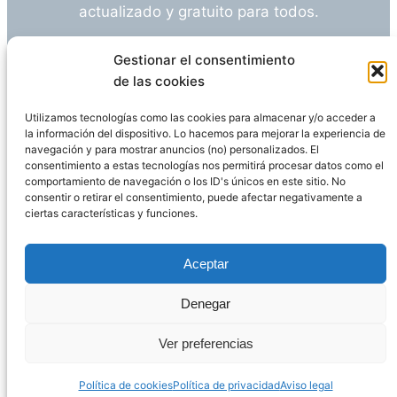
actualizado y gratuito para todos.
¿Tienes alguna duda o sugerencia? Escríbeme
Gestionar el consentimiento
a
info@empleosanitarioinvestigacion.es
de las cookies
Utilizamos tecnologías como las cookies para almacenar y/o acceder a
la información del dispositivo. Lo hacemos para mejorar la experiencia de
navegación y para mostrar anuncios (no) personalizados. El
Descargo de Responsabilidad
consentimiento a estas tecnologías nos permitirá procesar datos como el
comportamiento de navegación o los ID's únicos en este sitio. No
consentir o retirar el consentimiento, puede afectar negativamente a
Declaración de Privacidad
Política de cookies
ciertas características y funciones.
Funciona gracias a
WordPress
Aceptar
Denegar
Página administrada por
Javier Ripoll
Ver preferencias
Política de cookies
Política de privacidad
Aviso legal
PHP Code Snippets
Powered By :
XYZScripts.com