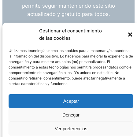
permite seguir manteniendo este sitio
actualizado y gratuito para todos.
¿Tienes alguna duda o sugerencia? Escríbeme
Gestionar el consentimiento
a
info@empleosanitarioinvestigacion.es
de las cookies
Utilizamos tecnologías como las cookies para almacenar y/o acceder a
la información del dispositivo. Lo hacemos para mejorar la experiencia de
navegación y para mostrar anuncios (no) personalizados. El
Descargo de Responsabilidad
consentimiento a estas tecnologías nos permitirá procesar datos como el
comportamiento de navegación o los ID's únicos en este sitio. No
consentir o retirar el consentimiento, puede afectar negativamente a
Declaración de Privacidad
Política de cookies
ciertas características y funciones.
Funciona gracias a
WordPress
Aceptar
Denegar
Página administrada por
Javier Ripoll
Ver preferencias