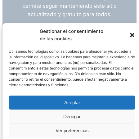
permite seguir manteniendo este sitio
actualizado y gratuito para todos.
¿Tienes alguna duda o sugerencia? Escríbeme
Gestionar el consentimiento
a
info@empleosanitarioinvestigacion.es
de las cookies
Utilizamos tecnologías como las cookies para almacenar y/o acceder a
la información del dispositivo. Lo hacemos para mejorar la experiencia de
navegación y para mostrar anuncios (no) personalizados. El
Descargo de Responsabilidad
consentimiento a estas tecnologías nos permitirá procesar datos como el
comportamiento de navegación o los ID's únicos en este sitio. No
consentir o retirar el consentimiento, puede afectar negativamente a
Declaración de Privacidad
Política de cookies
ciertas características y funciones.
Funciona gracias a
WordPress
Aceptar
Denegar
Página administrada por
Javier Ripoll
Ver preferencias