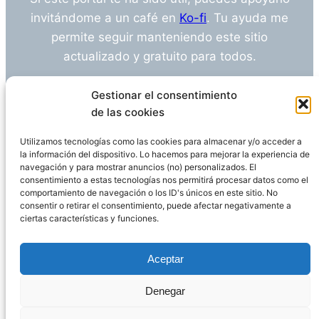
invitándome a un café en
Ko-fi
. Tu ayuda me
permite seguir manteniendo este sitio
actualizado y gratuito para todos.
¿Tienes alguna duda o sugerencia? Escríbeme
Gestionar el consentimiento
a
info@empleosanitarioinvestigacion.es
de las cookies
Utilizamos tecnologías como las cookies para almacenar y/o acceder a
la información del dispositivo. Lo hacemos para mejorar la experiencia de
navegación y para mostrar anuncios (no) personalizados. El
Descargo de Responsabilidad
consentimiento a estas tecnologías nos permitirá procesar datos como el
comportamiento de navegación o los ID's únicos en este sitio. No
consentir o retirar el consentimiento, puede afectar negativamente a
Declaración de Privacidad
Política de cookies
ciertas características y funciones.
Funciona gracias a
WordPress
Aceptar
Denegar
Página administrada por
Javier Ripoll