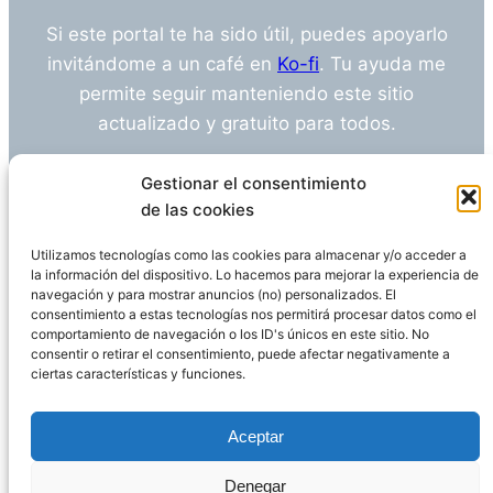
Si este portal te ha sido útil, puedes apoyarlo
invitándome a un café en
Ko-fi
. Tu ayuda me
permite seguir manteniendo este sitio
actualizado y gratuito para todos.
¿Tienes alguna duda o sugerencia? Escríbeme
Gestionar el consentimiento
a
info@empleosanitarioinvestigacion.es
de las cookies
Utilizamos tecnologías como las cookies para almacenar y/o acceder a
la información del dispositivo. Lo hacemos para mejorar la experiencia de
navegación y para mostrar anuncios (no) personalizados. El
Descargo de Responsabilidad
consentimiento a estas tecnologías nos permitirá procesar datos como el
comportamiento de navegación o los ID's únicos en este sitio. No
consentir o retirar el consentimiento, puede afectar negativamente a
Declaración de Privacidad
Política de cookies
ciertas características y funciones.
Funciona gracias a
WordPress
Aceptar
Denegar