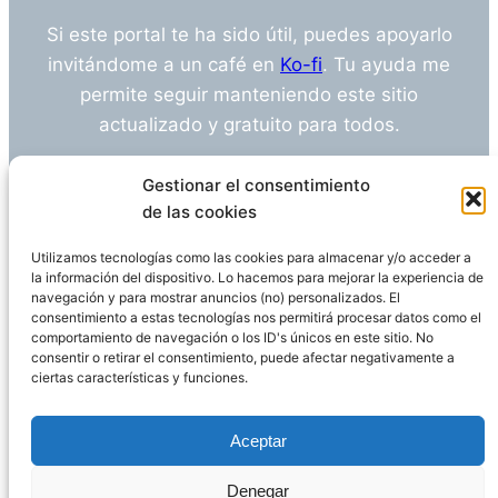
Si este portal te ha sido útil, puedes apoyarlo
invitándome a un café en
Ko-fi
. Tu ayuda me
permite seguir manteniendo este sitio
actualizado y gratuito para todos.
¿Tienes alguna duda o sugerencia? Escríbeme
Gestionar el consentimiento
a
info@empleosanitarioinvestigacion.es
de las cookies
Utilizamos tecnologías como las cookies para almacenar y/o acceder a
la información del dispositivo. Lo hacemos para mejorar la experiencia de
navegación y para mostrar anuncios (no) personalizados. El
Descargo de Responsabilidad
consentimiento a estas tecnologías nos permitirá procesar datos como el
comportamiento de navegación o los ID's únicos en este sitio. No
consentir o retirar el consentimiento, puede afectar negativamente a
Declaración de Privacidad
Política de cookies
ciertas características y funciones.
Funciona gracias a
WordPress
Aceptar
Denegar