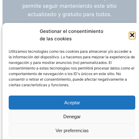
permite seguir manteniendo este sitio
actualizado y gratuito para todos.
¿Tienes alguna duda o sugerencia? Escríbeme
Gestionar el consentimiento
a
info@empleosanitarioinvestigacion.es
de las cookies
Utilizamos tecnologías como las cookies para almacenar y/o acceder a
la información del dispositivo. Lo hacemos para mejorar la experiencia de
navegación y para mostrar anuncios (no) personalizados. El
Descargo de Responsabilidad
consentimiento a estas tecnologías nos permitirá procesar datos como el
comportamiento de navegación o los ID's únicos en este sitio. No
consentir o retirar el consentimiento, puede afectar negativamente a
Declaración de Privacidad
Política de cookies
ciertas características y funciones.
Funciona gracias a
WordPress
Aceptar
Denegar
Página administrada por
Javier Ripoll
Ver preferencias