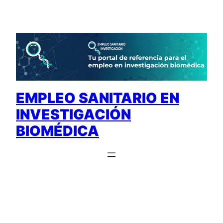
Saltar
al
contenido
EMPLEO SANITARIO EN
INVESTIGACIÓN
BIOMÉDICA