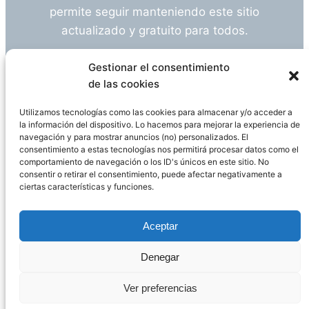
permite seguir manteniendo este sitio
actualizado y gratuito para todos.
¿Tienes alguna duda o sugerencia? Escríbeme
Gestionar el consentimiento
a
info@empleosanitarioinvestigacion.es
de las cookies
Utilizamos tecnologías como las cookies para almacenar y/o acceder a
la información del dispositivo. Lo hacemos para mejorar la experiencia de
navegación y para mostrar anuncios (no) personalizados. El
Descargo de Responsabilidad
consentimiento a estas tecnologías nos permitirá procesar datos como el
comportamiento de navegación o los ID's únicos en este sitio. No
consentir o retirar el consentimiento, puede afectar negativamente a
Declaración de Privacidad
Política de cookies
ciertas características y funciones.
Funciona gracias a
WordPress
Aceptar
Denegar
Página administrada por
Javier Ripoll
Ver preferencias