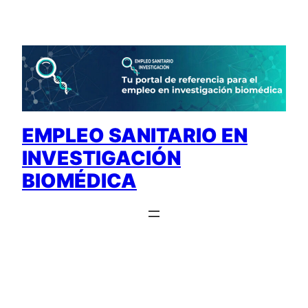
Saltar
al
contenido
EMPLEO SANITARIO EN
INVESTIGACIÓN
BIOMÉDICA