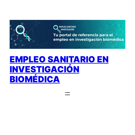
Saltar
al
contenido
EMPLEO SANITARIO EN
INVESTIGACIÓN
BIOMÉDICA