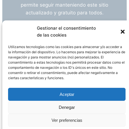
permite seguir manteniendo este sitio
actualizado y gratuito para todos.
¿Tienes alguna duda o sugerencia? Escríbeme
Gestionar el consentimiento
a
info@empleosanitarioinvestigacion.es
de las cookies
Utilizamos tecnologías como las cookies para almacenar y/o acceder a
la información del dispositivo. Lo hacemos para mejorar la experiencia de
navegación y para mostrar anuncios (no) personalizados. El
Descargo de Responsabilidad
consentimiento a estas tecnologías nos permitirá procesar datos como el
comportamiento de navegación o los ID's únicos en este sitio. No
consentir o retirar el consentimiento, puede afectar negativamente a
Declaración de Privacidad
Política de cookies
ciertas características y funciones.
Funciona gracias a
WordPress
Aceptar
Denegar
Página administrada por
Javier Ripoll
Ver preferencias