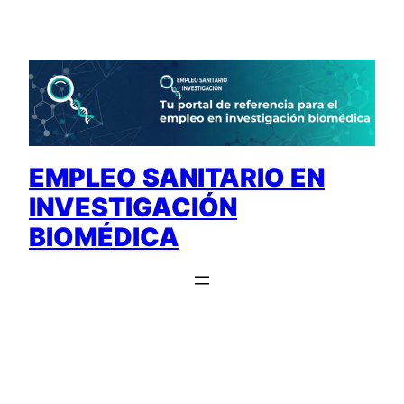
Saltar
al
contenido
EMPLEO SANITARIO EN
INVESTIGACIÓN
BIOMÉDICA