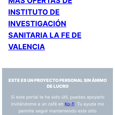
MÁS OFERTAS DE
INSTITUTO DE
INVESTIGACIÓN
SANITARIA LA FE DE
VALENCIA
ESTE ES UN PROYECTO PERSONAL SIN ÁNIMO
DE LUCRO
Si este portal te ha sido útil, puedes apoyarlo
invitándome a un café en
Ko-fi
. Tu ayuda me
permite seguir manteniendo este sitio