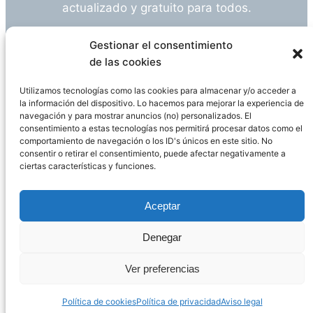
actualizado y gratuito para todos.
¿Tienes alguna duda o sugerencia? Escríbeme
Gestionar el consentimiento
a
info@empleosanitarioinvestigacion.es
de las cookies
Utilizamos tecnologías como las cookies para almacenar y/o acceder a
la información del dispositivo. Lo hacemos para mejorar la experiencia de
navegación y para mostrar anuncios (no) personalizados. El
Descargo de Responsabilidad
consentimiento a estas tecnologías nos permitirá procesar datos como el
comportamiento de navegación o los ID's únicos en este sitio. No
consentir o retirar el consentimiento, puede afectar negativamente a
Declaración de Privacidad
Política de cookies
ciertas características y funciones.
Funciona gracias a
WordPress
Aceptar
Denegar
Página administrada por
Javier Ripoll
Ver preferencias
Política de cookies
Política de privacidad
Aviso legal
PHP Code Snippets
Powered By :
XYZScripts.com