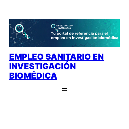
Saltar
al
contenido
EMPLEO SANITARIO EN
INVESTIGACIÓN
BIOMÉDICA