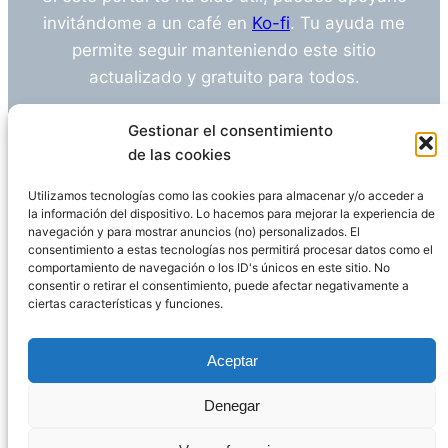
invitándome a un café en
Ko-fi
. Tu ayuda me
permite seguir manteniendo este sitio
actualizado y gratuito para todos.
¿Tienes alguna duda o sugerencia? Escríbeme
Gestionar el consentimiento
a
info@empleosanitarioinvestigacion.es
de las cookies
Utilizamos tecnologías como las cookies para almacenar y/o acceder a
la información del dispositivo. Lo hacemos para mejorar la experiencia de
navegación y para mostrar anuncios (no) personalizados. El
Descargo de Responsabilidad
consentimiento a estas tecnologías nos permitirá procesar datos como el
comportamiento de navegación o los ID's únicos en este sitio. No
consentir o retirar el consentimiento, puede afectar negativamente a
Declaración de Privacidad
Política de cookies
ciertas características y funciones.
Funciona gracias a
WordPress
Aceptar
Denegar
Página administrada por
Javier Ripoll