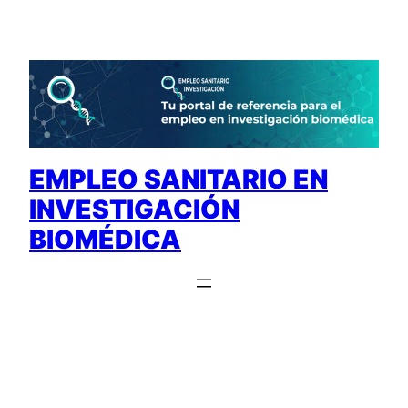
Saltar
al
contenido
EMPLEO SANITARIO EN
INVESTIGACIÓN
BIOMÉDICA