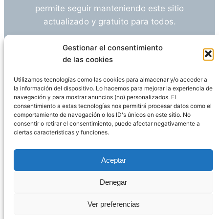
permite seguir manteniendo este sitio
actualizado y gratuito para todos.
¿Tienes alguna duda o sugerencia? Escríbeme
Gestionar el consentimiento
a
info@empleosanitarioinvestigacion.es
de las cookies
Utilizamos tecnologías como las cookies para almacenar y/o acceder a
la información del dispositivo. Lo hacemos para mejorar la experiencia de
navegación y para mostrar anuncios (no) personalizados. El
Descargo de Responsabilidad
consentimiento a estas tecnologías nos permitirá procesar datos como el
comportamiento de navegación o los ID's únicos en este sitio. No
consentir o retirar el consentimiento, puede afectar negativamente a
Declaración de Privacidad
Política de cookies
ciertas características y funciones.
Funciona gracias a
WordPress
Aceptar
Denegar
Página administrada por
Javier Ripoll
Ver preferencias