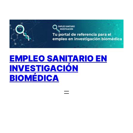
Saltar
al
contenido
EMPLEO SANITARIO EN
INVESTIGACIÓN
BIOMÉDICA