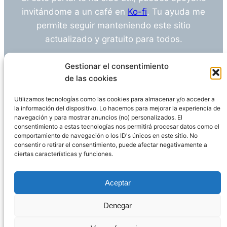
invitándome a un café en
Ko-fi
. Tu ayuda me
permite seguir manteniendo este sitio
actualizado y gratuito para todos.
¿Tienes alguna duda o sugerencia? Escríbeme
Gestionar el consentimiento
a
info@empleosanitarioinvestigacion.es
de las cookies
Utilizamos tecnologías como las cookies para almacenar y/o acceder a
la información del dispositivo. Lo hacemos para mejorar la experiencia de
navegación y para mostrar anuncios (no) personalizados. El
Descargo de Responsabilidad
consentimiento a estas tecnologías nos permitirá procesar datos como el
comportamiento de navegación o los ID's únicos en este sitio. No
consentir o retirar el consentimiento, puede afectar negativamente a
Declaración de Privacidad
Política de cookies
ciertas características y funciones.
Funciona gracias a
WordPress
Aceptar
Denegar
Página administrada por
Javier Ripoll