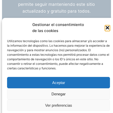
permite seguir manteniendo este sitio
actualizado y gratuito para todos.
¿Tienes alguna duda o sugerencia? Escríbeme
Gestionar el consentimiento
a
info@empleosanitarioinvestigacion.es
de las cookies
Utilizamos tecnologías como las cookies para almacenar y/o acceder a
la información del dispositivo. Lo hacemos para mejorar la experiencia de
navegación y para mostrar anuncios (no) personalizados. El
Descargo de Responsabilidad
consentimiento a estas tecnologías nos permitirá procesar datos como el
comportamiento de navegación o los ID's únicos en este sitio. No
consentir o retirar el consentimiento, puede afectar negativamente a
Declaración de Privacidad
Política de cookies
ciertas características y funciones.
Funciona gracias a
WordPress
Aceptar
Denegar
Página administrada por
Javier Ripoll
Ver preferencias