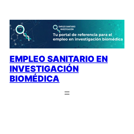
Saltar
al
contenido
EMPLEO SANITARIO EN
INVESTIGACIÓN
BIOMÉDICA