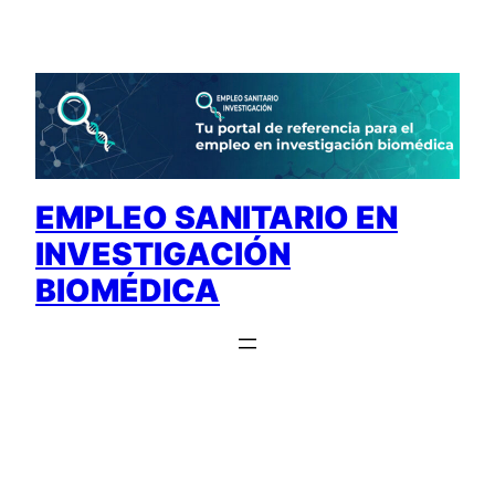
Saltar
al
contenido
EMPLEO SANITARIO EN
INVESTIGACIÓN
BIOMÉDICA