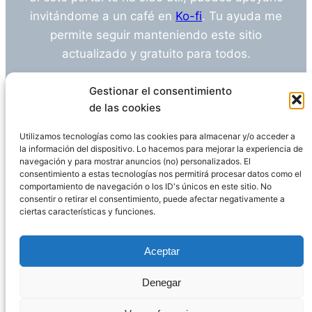
invitándome a un café en
Ko-fi
. Tu ayuda me
permite seguir manteniendo este sitio
actualizado y gratuito para todos.
¿Tienes alguna duda o sugerencia? Escríbeme
Gestionar el consentimiento
a
info@empleosanitarioinvestigacion.es
de las cookies
Utilizamos tecnologías como las cookies para almacenar y/o acceder a
la información del dispositivo. Lo hacemos para mejorar la experiencia de
navegación y para mostrar anuncios (no) personalizados. El
Descargo de Responsabilidad
consentimiento a estas tecnologías nos permitirá procesar datos como el
comportamiento de navegación o los ID's únicos en este sitio. No
consentir o retirar el consentimiento, puede afectar negativamente a
Declaración de Privacidad
Política de cookies
ciertas características y funciones.
Funciona gracias a
WordPress
Aceptar
Denegar
Página administrada por
Javier Ripoll