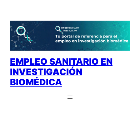
Saltar
al
contenido
EMPLEO SANITARIO EN
INVESTIGACIÓN
BIOMÉDICA