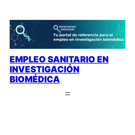
Saltar
al
contenido
EMPLEO SANITARIO EN
INVESTIGACIÓN
BIOMÉDICA