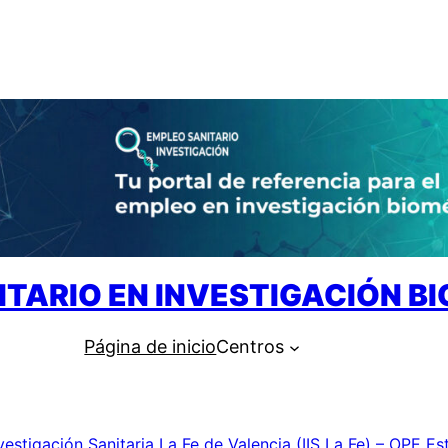
ITARIO EN INVESTIGACIÓN B
Página de inicio
Centros
nvestigación Sanitaria La Fe de Valencia (IIS La Fe) – OPE Es