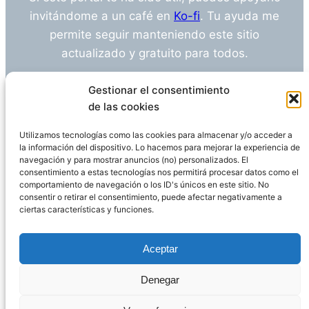
invitándome a un café en
Ko-fi
. Tu ayuda me
permite seguir manteniendo este sitio
actualizado y gratuito para todos.
¿Tienes alguna duda o sugerencia? Escríbeme
Gestionar el consentimiento
a
info@empleosanitarioinvestigacion.es
de las cookies
Utilizamos tecnologías como las cookies para almacenar y/o acceder a
la información del dispositivo. Lo hacemos para mejorar la experiencia de
navegación y para mostrar anuncios (no) personalizados. El
Descargo de Responsabilidad
consentimiento a estas tecnologías nos permitirá procesar datos como el
comportamiento de navegación o los ID's únicos en este sitio. No
consentir o retirar el consentimiento, puede afectar negativamente a
Declaración de Privacidad
Política de cookies
ciertas características y funciones.
Funciona gracias a
WordPress
Aceptar
Denegar
Página administrada por
Javier Ripoll