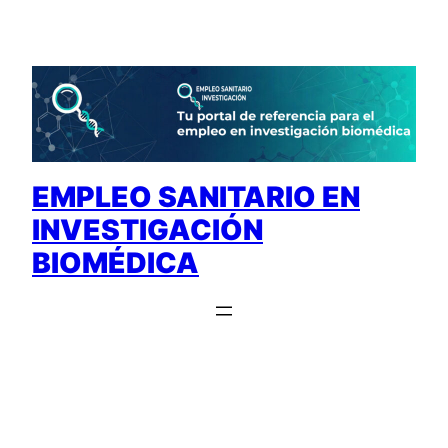
Saltar
al
contenido
EMPLEO SANITARIO EN
INVESTIGACIÓN
BIOMÉDICA