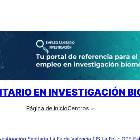
ITARIO EN INVESTIGACIÓN B
Página de inicio
Centros
nvestigación Sanitaria La Fe de Valencia (IIS La Fe) – OPE Es