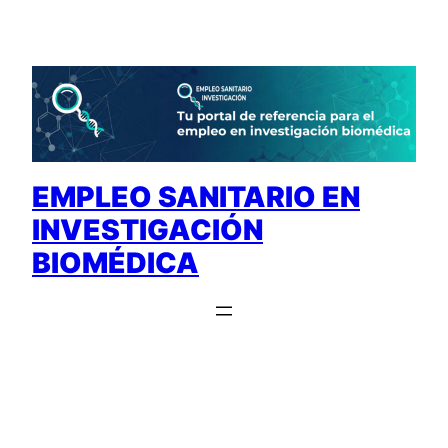
Saltar
al
contenido
EMPLEO SANITARIO EN
INVESTIGACIÓN
BIOMÉDICA