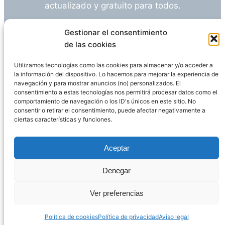
actualizado y gratuito para todos.
¿Tienes alguna duda o sugerencia? Escríbeme
Gestionar el consentimiento
a
info@empleosanitarioinvestigacion.es
de las cookies
Utilizamos tecnologías como las cookies para almacenar y/o acceder a
la información del dispositivo. Lo hacemos para mejorar la experiencia de
navegación y para mostrar anuncios (no) personalizados. El
Descargo de Responsabilidad
consentimiento a estas tecnologías nos permitirá procesar datos como el
comportamiento de navegación o los ID's únicos en este sitio. No
consentir o retirar el consentimiento, puede afectar negativamente a
Declaración de Privacidad
Política de cookies
ciertas características y funciones.
Funciona gracias a
WordPress
Aceptar
Denegar
Página administrada por
Javier Ripoll
Ver preferencias
Política de cookies
Política de privacidad
Aviso legal
PHP Code Snippets
Powered By :
XYZScripts.com