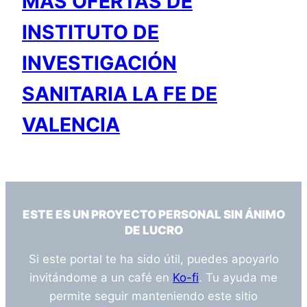
MÁS OFERTAS DE
INSTITUTO DE
INVESTIGACIÓN
SANITARIA LA FE DE
VALENCIA
ESTE ES UN PROYECTO PERSONAL SIN ÁNIMO
DE LUCRO
Si este portal te ha sido útil, puedes apoyarlo
invitándome a un café en
Ko-fi
. Tu ayuda me
permite seguir manteniendo este sitio