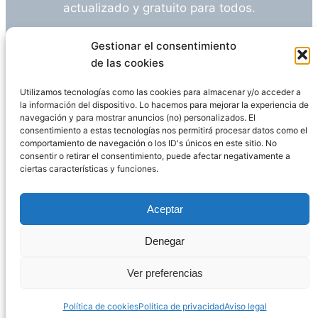
actualizado y gratuito para todos.
¿Tienes alguna duda o sugerencia? Escríbeme
Gestionar el consentimiento
a
info@empleosanitarioinvestigacion.es
de las cookies
Utilizamos tecnologías como las cookies para almacenar y/o acceder a
la información del dispositivo. Lo hacemos para mejorar la experiencia de
navegación y para mostrar anuncios (no) personalizados. El
Descargo de Responsabilidad
consentimiento a estas tecnologías nos permitirá procesar datos como el
comportamiento de navegación o los ID's únicos en este sitio. No
consentir o retirar el consentimiento, puede afectar negativamente a
Declaración de Privacidad
Política de cookies
ciertas características y funciones.
Funciona gracias a
WordPress
Aceptar
Denegar
Página administrada por
Javier Ripoll
Ver preferencias
Política de cookies
Política de privacidad
Aviso legal
PHP Code Snippets
Powered By :
XYZScripts.com