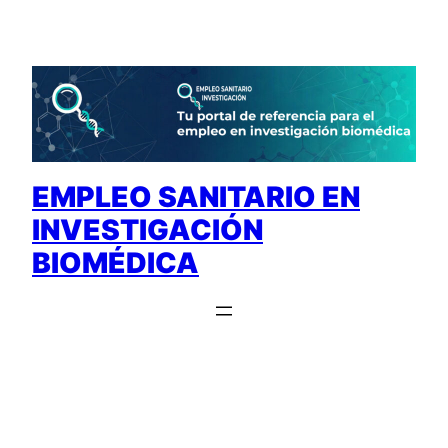
Saltar
al
contenido
EMPLEO SANITARIO EN
INVESTIGACIÓN
BIOMÉDICA