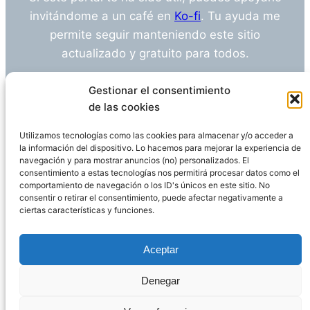
invitándome a un café en
Ko-fi
. Tu ayuda me
permite seguir manteniendo este sitio
actualizado y gratuito para todos.
¿Tienes alguna duda o sugerencia? Escríbeme
Gestionar el consentimiento
a
info@empleosanitarioinvestigacion.es
de las cookies
Utilizamos tecnologías como las cookies para almacenar y/o acceder a
la información del dispositivo. Lo hacemos para mejorar la experiencia de
navegación y para mostrar anuncios (no) personalizados. El
Descargo de Responsabilidad
consentimiento a estas tecnologías nos permitirá procesar datos como el
comportamiento de navegación o los ID's únicos en este sitio. No
consentir o retirar el consentimiento, puede afectar negativamente a
Declaración de Privacidad
Política de cookies
ciertas características y funciones.
Funciona gracias a
WordPress
Aceptar
Denegar
Página administrada por
Javier Ripoll