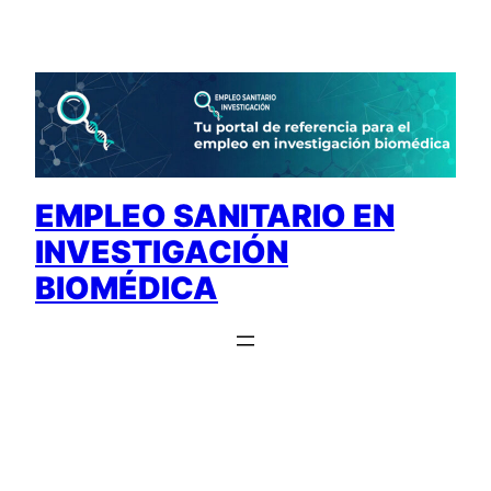
Saltar
al
contenido
EMPLEO SANITARIO EN
INVESTIGACIÓN
BIOMÉDICA