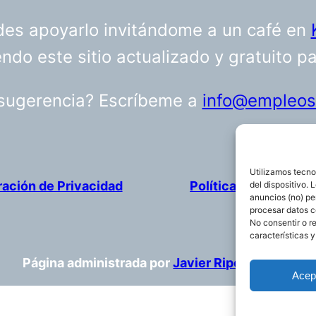
uedes apoyarlo invitándome a un café en
do este sitio actualizado y gratuito p
 sugerencia? Escríbeme a
info@empleosa
Utilizamos tecno
ración de Privacidad
Política de cookies
del dispositivo.
anuncios (no) pe
procesar datos c
No consentir o r
características y
Página administrada por
Javier Ripoll
Acep