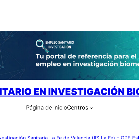
ITARIO EN INVESTIGACIÓN B
Página de inicio
Centros
nvestigación Sanitaria La Fe de Valencia (IIS La Fe) – OPE Es