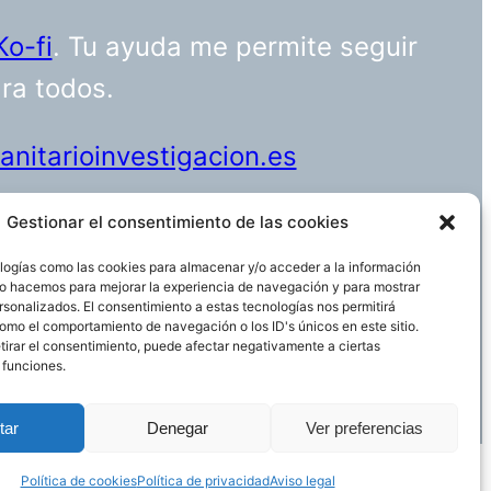
Ko-fi
. Tu ayuda me permite seguir
ara todos.
nitarioinvestigacion.es
Gestionar el consentimiento de las cookies
logías como las cookies para almacenar y/o acceder a la información
Funciona gracias a
WordPress
 Lo hacemos para mejorar la experiencia de navegación y para mostrar
rsonalizados. El consentimiento a estas tecnologías nos permitirá
omo el comportamiento de navegación o los ID's únicos en este sitio.
etirar el consentimiento, puede afectar negativamente a ciertas
 funciones.
tar
Denegar
Ver preferencias
Política de cookies
Política de privacidad
Aviso legal