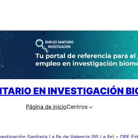
ITARIO EN INVESTIGACIÓN B
Página de inicio
Centros
nvestigación Sanitaria La Fe de Valencia (IIS La Fe) – OPE Es