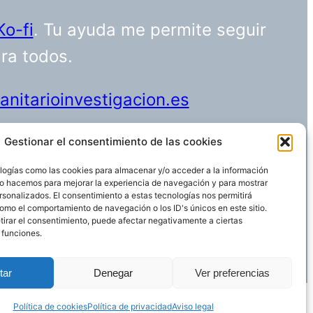
Ko-fi
. Tu ayuda me permite seguir
ara todos.
nitarioinvestigacion.es
Gestionar el consentimiento de las cookies
logías como las cookies para almacenar y/o acceder a la información
Funciona gracias a
WordPress
 Lo hacemos para mejorar la experiencia de navegación y para mostrar
rsonalizados. El consentimiento a estas tecnologías nos permitirá
omo el comportamiento de navegación o los ID's únicos en este sitio.
etirar el consentimiento, puede afectar negativamente a ciertas
 funciones.
tar
Denegar
Ver preferencias
Política de cookies
Política de privacidad
Aviso legal