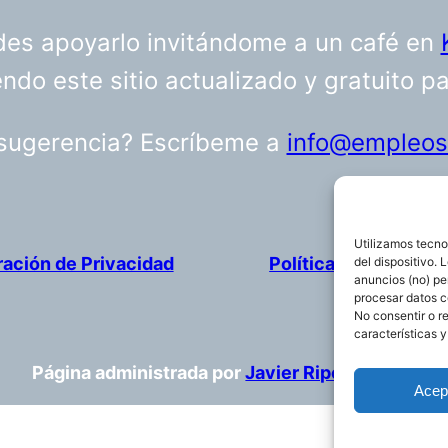
uedes apoyarlo invitándome a un café en
do este sitio actualizado y gratuito p
 sugerencia? Escríbeme a
info@empleosa
Utilizamos tecno
ración de Privacidad
Política de cookies
del dispositivo.
anuncios (no) pe
procesar datos c
No consentir o r
características y
Página administrada por
Javier Ripoll
Acep